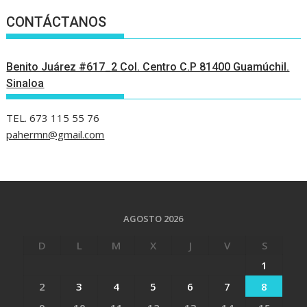
CONTÁCTANOS
Benito Juárez #617_2 Col. Centro C.P 81400 Guamúchil.
Sinaloa
TEL. 673 115 55 76
pahermn@gmail.com
AGOSTO 2026
D
L
M
X
J
V
S
1
2
3
4
5
6
7
8