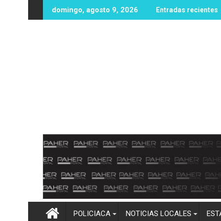
Ir
a hasta la cintura! Más de 100 mm de lluvia inundan Elota y obl
Imelda Castro asegura q
domingo, agosto 9, 2026
Entradas recientes
al
contenido
POLICIACA
NOTICIAS LOCALES
EST