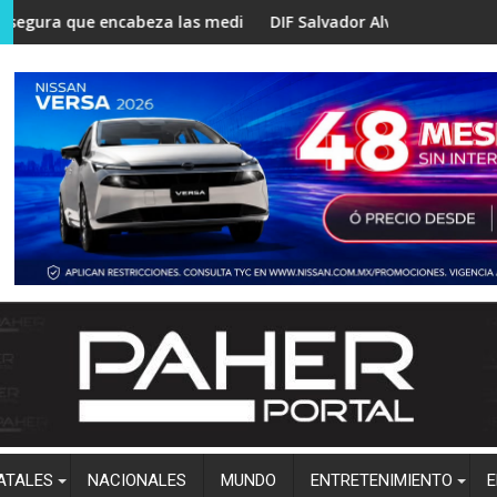
igan a evacuar familias
ue encabeza las mediciones rumbo a la coordinación estatal d
DIF Salvador Alvarado lleva podología 
ATALES
NACIONALES
MUNDO
ENTRETENIMIENTO
E