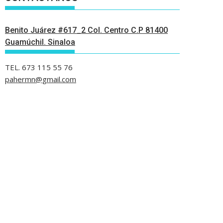
Benito Juárez #617_2 Col. Centro C.P 81400
Guamúchil. Sinaloa
TEL. 673 115 55 76
pahermn@gmail.com