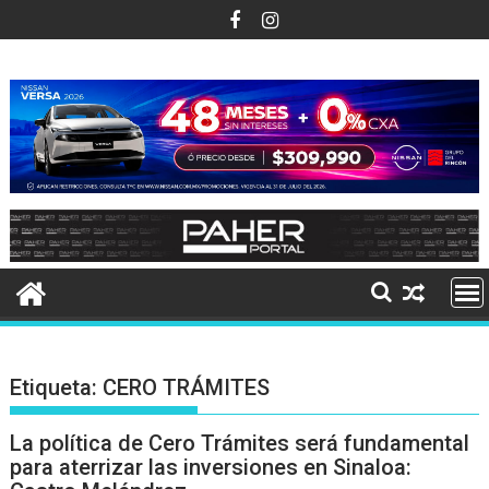
Ir
al
contenido
Etiqueta:
CERO TRÁMITES
La política de Cero Trámites será fundamental
para aterrizar las inversiones en Sinaloa: