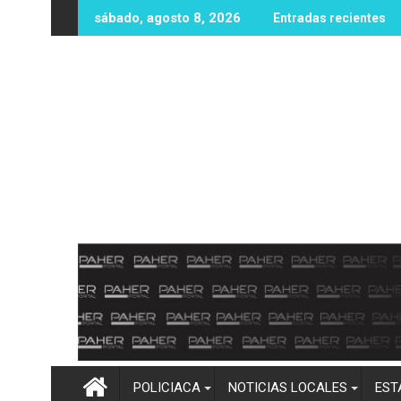
Ir
ado por Gobierno federal y GPO, es una ruta viable para atende
Encuentran a una persona sin 
sábado, agosto 8, 2026
Entradas recientes
al
contenido
POLICIACA
NOTICIAS LOCALES
EST