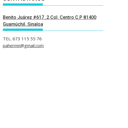
Benito Juárez #617_2 Col. Centro C.P 81400
Guamúchil. Sinaloa
TEL. 673 115 55 76
pahermn@gmail.com