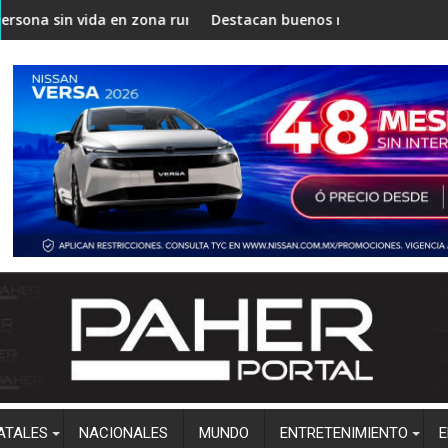
r las demandas de los Colectivos: Mauricio Rodríguez
vida en zona rural de Mocorito; autoridades realizan las inves
Destacan buenos resultados del Operativo 
ATALES
NACIONALES
MUNDO
ENTRETENIMIENTO
E