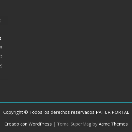
S
1
8
5
2
9
Copyright © Todos los derechos reservados PAHER PORTAL
Creado con WordPress
|
Tema: SuperMag by
Acme Themes