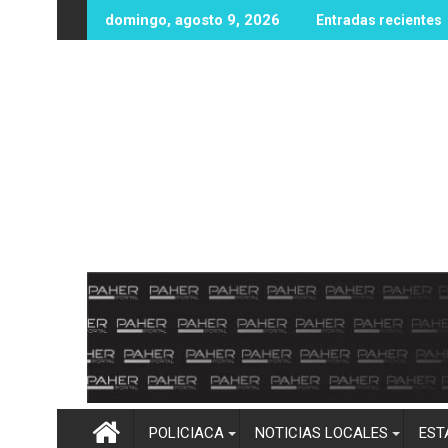
Ir
a hasta la cintura! Más de 100 mm de lluvia inundan Elota y obl
Imelda Castro asegura 
domingo, agosto 9, 2026
Entradas recientes
al
contenido
POLICIACA
NOTICIAS LOCALES
EST