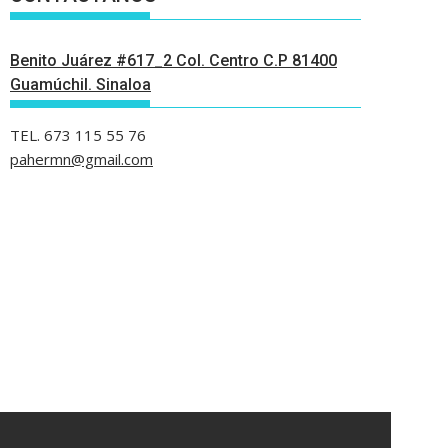
Benito Juárez #617_2 Col. Centro C.P 81400
Guamúchil. Sinaloa
TEL. 673 115 55 76
pahermn@gmail.com