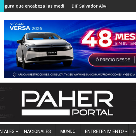
igan a evacuar familias
que encabeza las mediciones rumbo a la coordinación estatal d
DIF Salvador Alvarado lleva podología 
ATALES
NACIONALES
MUNDO
ENTRETENIMIENTO
E