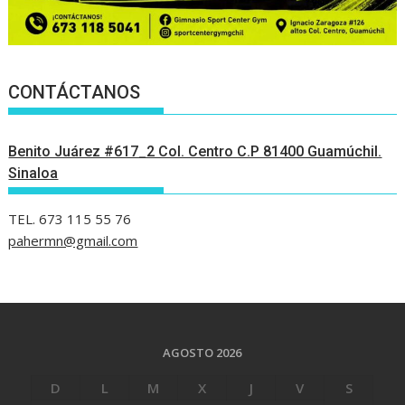
CONTÁCTANOS
Benito Juárez #617_2 Col. Centro C.P 81400 Guamúchil.
Sinaloa
TEL. 673 115 55 76
pahermn@gmail.com
AGOSTO 2026
D
L
M
X
J
V
S