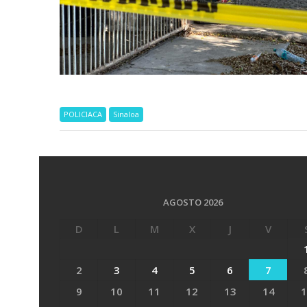
POLICIACA
Sinaloa
AGOSTO 2026
D
L
M
X
J
V
2
3
4
5
6
7
9
10
11
12
13
14
1