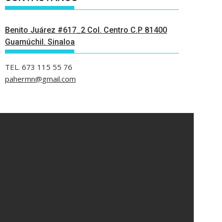
Benito Juárez #617_2 Col. Centro C.P 81400
Guamúchil. Sinaloa
TEL. 673 115 55 76
pahermn@gmail.com