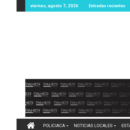
Ir
 a una persona sin vida en zona rural de Mocorito; autoridades 
Destacan buenos resulta
viernes, agosto 7, 2026
Entradas recientes
al
contenido
POLICIACA
NOTICIAS LOCALES
EST