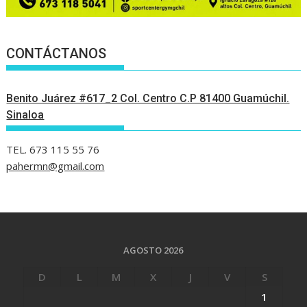
CONTÁCTANOS
Benito Juárez #617_2 Col. Centro C.P 81400 Guamúchil.
Sinaloa
TEL. 673 115 55 76
pahermn@gmail.com
AGOSTO 2026
D
L
M
X
J
V
S
1