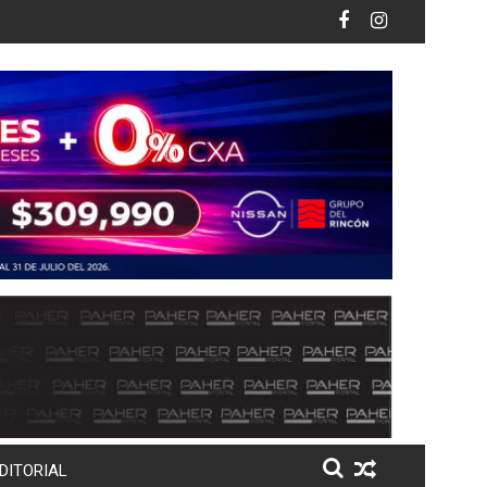
50 pesos
hil, Roxana Rubio asegura que el PAN también propone y no so
¡Manos a la obra en Pericos
DITORIAL