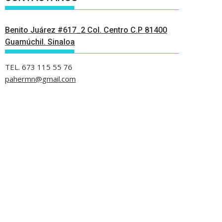
Benito Juárez #617_2 Col. Centro C.P 81400
Guamúchil. Sinaloa
TEL. 673 115 55 76
pahermn@gmail.com