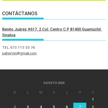
CONTÁCTANOS
Benito Juárez #617_2 Col. Centro C.P 81400 Guamúchil.
Sinaloa
TEL. 673 115 55 76
pahermn@gmail.com
AGOSTO 2026
D
L
M
X
J
V
S
1
2
3
4
5
6
7
8