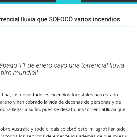
rencial lluvia que SOFOCÓ varios incendios
ábado 11 de enero cayó una torrencial lluvia
spiro mundial!
 final; los devastadores incendios forestales han estado
raliano y han cobrado la vida de decenas de personas y de
dría llegar a su fin, pues se desató una torrencial lluvia que
obre Australia y todo el país celebró este ‘milagro’; han sido
 y todos los servicios de emergencia además de que miles y