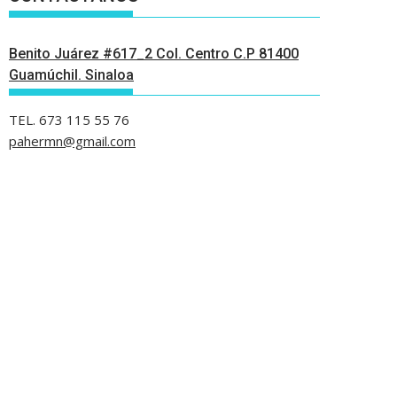
Benito Juárez #617_2 Col. Centro C.P 81400
Guamúchil. Sinaloa
TEL. 673 115 55 76
pahermn@gmail.com