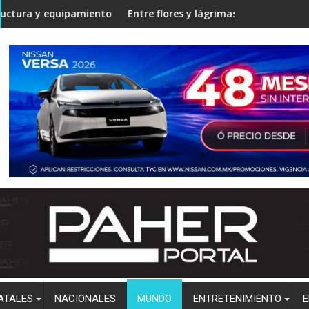
 Angostura
iento en la Unidad Regional Centro Norte rumbo al ciclo escola
Entre flores y lágrimas, familiares y amigos despiden
Estu
ATALES
NACIONALES
MUNDO
ENTRETENIMIENTO
E