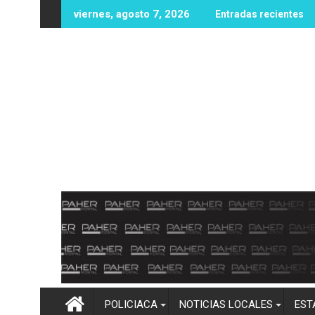
Ir
uevas oportunidades educativas con posible sede de la UPES en
UAS fortalece infraestructura y equipam
viernes, agosto 7, 2026
Entradas recientes
al
contenido
POLICIACA
NOTICIAS LOCALES
EST