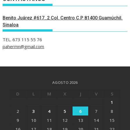
Benito Juárez #617_2 Col. Centro C.P 81400 Guamúchil.
Sinaloa
TEL. 673 115 55 76
pahermn@gmail.com
AGOSTO 2026
D
L
M
X
J
V
S
1
2
3
4
5
6
7
8
9
10
11
12
13
14
15
16
17
18
19
20
21
22