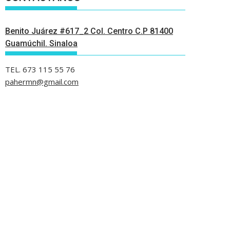
Benito Juárez #617_2 Col. Centro C.P 81400
Guamúchil. Sinaloa
TEL. 673 115 55 76
pahermn@gmail.com