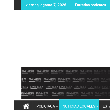
Ir
 nuevas oportunidades educativas con posible sede de la UPES 
UAS fortalece infraestructura y equip
viernes, agosto 7, 2026
Entradas recientes
al
contenido
POLICIACA
NOTICIAS LOCALES
EST