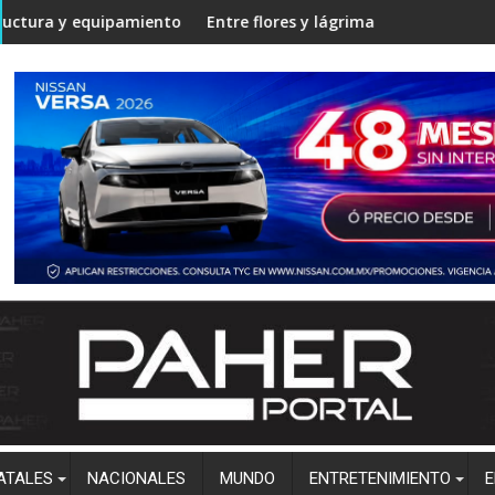
en Angostura
amiento en la Unidad Regional Centro Norte rumbo al ciclo esco
Entre flores y lágrimas, familiares y amigos despid
Es
ATALES
NACIONALES
MUNDO
ENTRETENIMIENTO
E