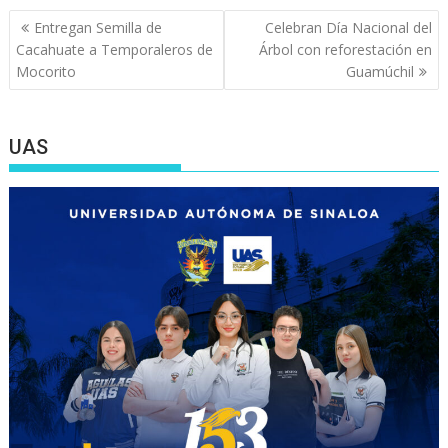
Navegación
Entregan Semilla de
Celebran Día Nacional del
de
Cacahuate a Temporaleros de
Árbol con reforestación en
entradas
Mocorito
Guamúchil
UAS