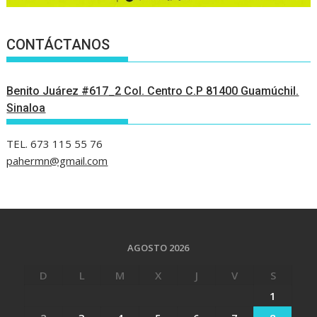
CONTÁCTANOS
Benito Juárez #617_2 Col. Centro C.P 81400 Guamúchil.
Sinaloa
TEL. 673 115 55 76
pahermn@gmail.com
AGOSTO 2026
D
L
M
X
J
V
S
1