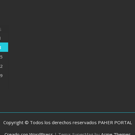
S
1
8
5
2
9
Copyright © Todos los derechos reservados PAHER PORTAL
Creado con WordPress
|
Tema: SuperMag by
Acme Themes