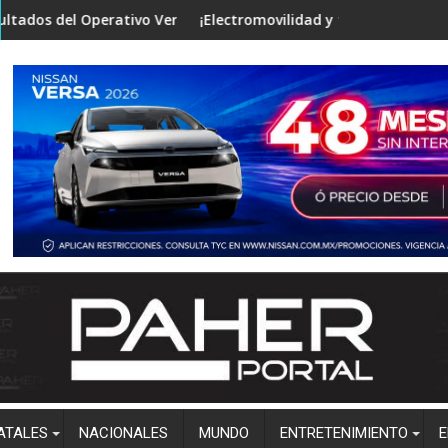
as investigaciones
erativo Verano Seguro en mesa de Construcción de Paz, encabez
¡Electromovilidad y tecnología de punta! Vincula 
ATALES
NACIONALES
MUNDO
ENTRETENIMIENTO
E