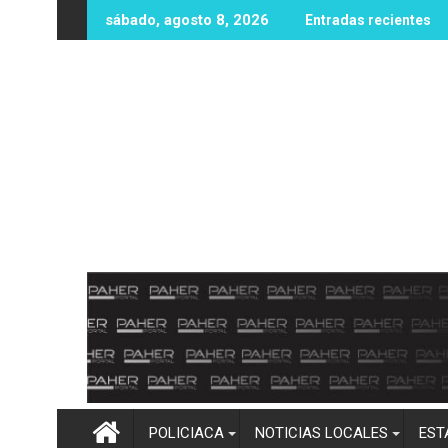
Ir
ona sin vida en zona rural de Mocorito; autoridades realizan l
Destacan buenos resultados del Op
sábado, agosto 8, 2026
Entradas recientes
al
contenido
POLICIACA
NOTICIAS LOCALES
EST