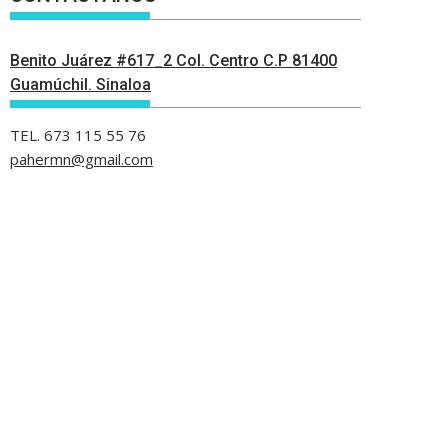
Benito Juárez #617_2 Col. Centro C.P 81400
Guamúchil. Sinaloa
TEL. 673 115 55 76
pahermn@gmail.com