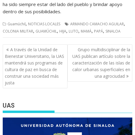
ha sido siempre estar del lado del pueblo y brindar apoyo
dentro de sus posibilidades.
,
,
Guamúchil
NOTICIAS LOCALES
ARMANDO CAMACHO AGUILAR
,
,
,
,
,
,
COLONIA MILITAR
GUAMÚCHIL
HIJA
LUTO
MAMÁ
PAPÁ
SINALOA
Navegación
A través de la Unidad de
Grupo multidisciplinar de la
de
Bienestar Universitario, la UAS
UAS publican artículo sobre la
entradas
mantendrá sus programas de
caracterización de las islas de
cultura de paz en busca de
calor urbanas superficiales en
construir una sociedad más
una agrociudad
justa
UAS