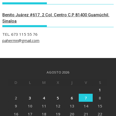
Benito Juárez #617_2 Col. Centro C.P 81400 Guamúchil.
Sinaloa
TEL. 673 115 55 76
pahermn@gmail.com
AGOSTO 2026
D
L
M
X
J
V
S
1
2
3
4
5
6
7
8
9
10
11
12
13
14
15
16
17
18
19
20
21
22