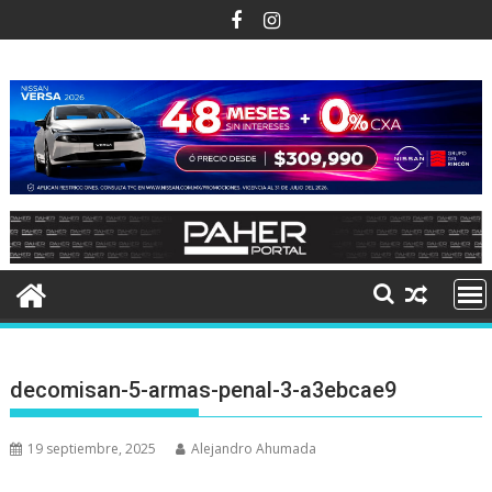
Ir
al
contenido
decomisan-5-armas-penal-3-a3ebcae9
19 septiembre, 2025
Alejandro Ahumada