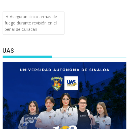
Navegación
Aseguran cinco armas de
de
fuego durante revisión en el
entradas
penal de Culiacán
UAS