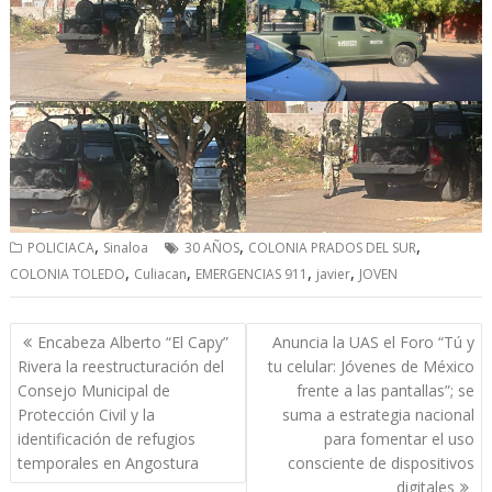
,
,
,
POLICIACA
Sinaloa
30 AÑOS
COLONIA PRADOS DEL SUR
,
,
,
,
COLONIA TOLEDO
Culiacan
EMERGENCIAS 911
javier
JOVEN
Navegación
Encabeza Alberto “El Capy”
Anuncia la UAS el Foro “Tú y
de
Rivera la reestructuración del
tu celular: Jóvenes de México
entradas
Consejo Municipal de
frente a las pantallas”; se
Protección Civil y la
suma a estrategia nacional
identificación de refugios
para fomentar el uso
temporales en Angostura
consciente de dispositivos
digitales