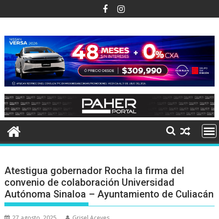
Ir
al
contenido
Atestigua gobernador Rocha la firma del
convenio de colaboración Universidad
Autónoma Sinaloa – Ayuntamiento de Culiacán
27 agosto, 2025
Grisel Aceves