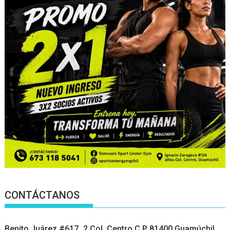
CONTÁCTANOS
Benito Juárez #617_2 Col. Centro C.P 81400 Guamúchil.