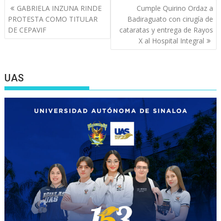
Navegación
GABRIELA INZUNA RINDE
Cumple Quirino Ordaz a
de
PROTESTA COMO TITULAR
Badiraguato con cirugía de
entradas
DE CEPAVIF
cataratas y entrega de Rayos
X al Hospital Integral
UAS