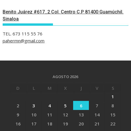
Benito Juárez #617_2 Col. Centro C.P 81400 Guamúchil.
Sinaloa
TEL. 673 115 55 76
pahermn@gmail.com
AGOSTO 2026
D
L
M
X
J
V
S
1
2
3
4
5
6
7
8
9
10
11
12
13
14
15
16
17
18
19
20
21
22