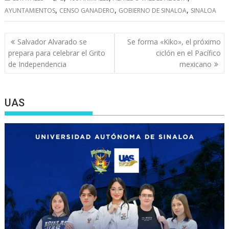
,
,
,
AYUNTAMIENTOS
CENSO GANADERO
GOBIERNO DE SINALOA
SINALOA
Navegación
Salvador Alvarado se
Se forma «Kiko», el próximo
de
prepara para celebrar el Grito
ciclón en el Pacífico
entradas
de Independencia
mexicano
UAS