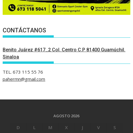
CONTÁCTANOS
Benito Juárez #617_2 Col. Centro C.P 81400 Guamúchil.
Sinaloa
TEL. 673 115 55 76
pahermn@gmail.com
AGOSTO 2026
D
L
M
X
J
V
S