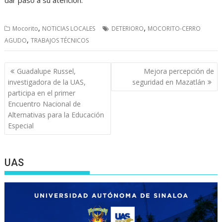
dar paso a su atención.
,
,
Mocorito
NOTICIAS LOCALES
DETERIORO
MOCORITO-CERRO
,
AGUDO
TRABAJOS TÉCNICOS
Navegación
Guadalupe Russel,
Mejora percepción de
de
investigadora de la UAS,
seguridad en Mazatlán
entradas
participa en el primer
Encuentro Nacional de
Alternativas para la Educación
Especial
UAS