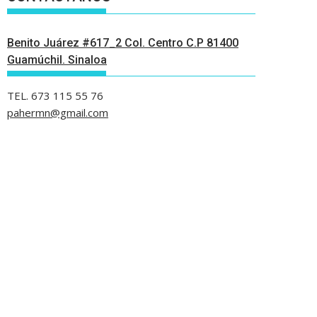
Benito Juárez #617_2 Col. Centro C.P 81400
Guamúchil. Sinaloa
TEL. 673 115 55 76
pahermn@gmail.com