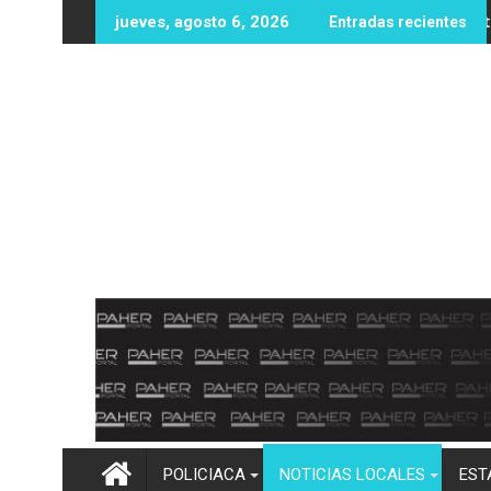
Ir
s oportunidades educativas con posible sede de la UPES en Ang
UAS fortalece infraestructura y equipamient
jueves, agosto 6, 2026
Entradas recientes
al
contenido
POLICIACA
NOTICIAS LOCALES
EST