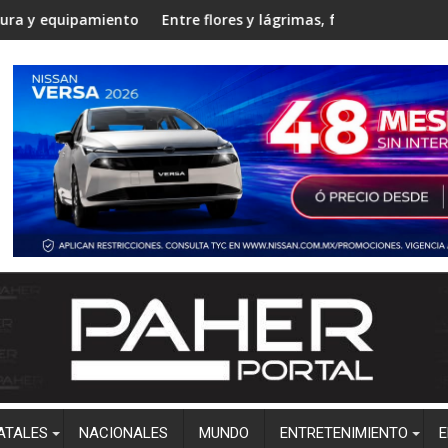
ostura
o en la Unidad Regional Centro Norte rumbo al ciclo escolar 20
Entre flores y lágrimas, familiares y amigos despiden a C
Estudian
ATALES
NACIONALES
MUNDO
ENTRETENIMIENTO
E