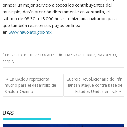
brindar un mejor servicio a todos los contribuyentes del
municipio, darán atención directamente en ventanilla, el
sábado de 08:30 a 13:000 horas, e hizo una invitación para
que también realicen sus pagos en línea
en
www.navolato.gob.mx
,
,
,
Navolato
NOTICIAS LOCALES
ELIAZAR GUTIERREZ
NAVOLATO
PREDIAL
Navegación
La UAdeO representa
Guardia Revolucionaria de Irán
de
mucho para el desarrollo de
lanzan ataque contra base de
entradas
Sinaloa: Quirino
Estados Unidos en Irak
UAS