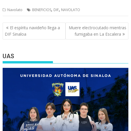
,
,
Navolato
BENEFICIOS
DIF
NAVOLATO
Navegación
El espíritu navideño llega a
Muere electrocutado mientras
de
DIF Sinaloa
fumigaba en La Escalera
entradas
UAS