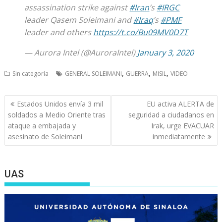
assassination strike against
#Iran
’s
#IRGC
leader Qasem Soleimani and
#Iraq
’s
#PMF
leader and others
https://t.co/Bu09MV0D7T
— Aurora Intel (@AuroraIntel)
January 3, 2020
,
,
,
Sin categoría
GENERAL SOLEIMANI
GUERRA
MISIL
VIDEO
Navegación
Estados Unidos envía 3 mil
EU activa ALERTA de
de
soldados a Medio Oriente tras
seguridad a ciudadanos en
entradas
ataque a embajada y
Irak, urge EVACUAR
asesinato de Soleimani
inmediatamente
UAS