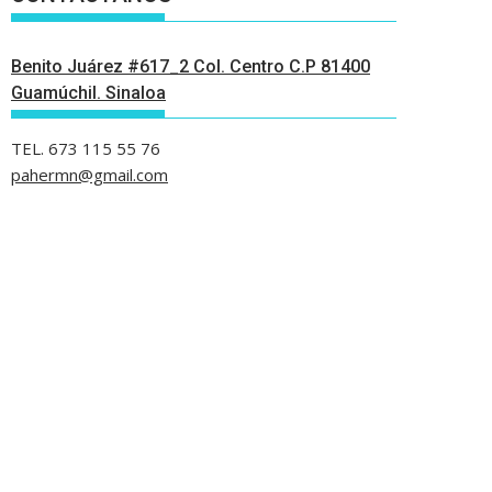
Benito Juárez #617_2 Col. Centro C.P 81400
Guamúchil. Sinaloa
TEL. 673 115 55 76
pahermn@gmail.com