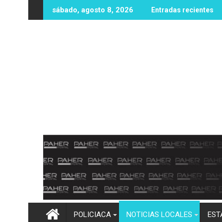
Ir
io Monjardín, la UAS participa en histórico monitoreo territori
Ya está cerrado el bulevar Pedro Infante en 
sábado, agosto 8, 2026
Entradas recientes
al
contenido
POLICIACA
NOTICIAS LOCALES
EST