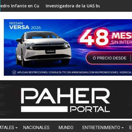
al a través de la Red Internacional MapBiomas México
Culiacán; conoce las rutas alternas
Investigadora de la UAS busca revolucionar la industria al
El Plan p
ATALES
NACIONALES
MUNDO
ENTRETENIMIENTO
E