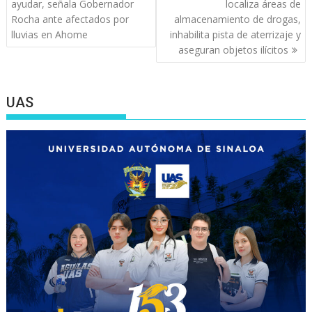
de
ayudar, señala Gobernador
localiza áreas de
entradas
Rocha ante afectados por
almacenamiento de drogas,
lluvias en Ahome
inhabilita pista de aterrizaje y
aseguran objetos ilícitos
UAS