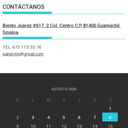
CONTÁCTANOS
Benito Juárez #617_2 Col. Centro C.P 81400 Guamúchil.
Sinaloa
TEL. 673 115 55 76
pahermn@gmail.com
AGOSTO 2026
D
L
M
X
J
V
S
1
2
3
4
5
6
7
8
9
10
11
12
13
14
15