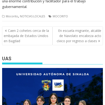
una enorme contribución y facilitador para el trabajo
gubernamental.
,
Mocorito
NOTICIAS LOCALES
MOCORITO
Navegación
Caen 2 cohetes cerca de la
En escuela migrante, alcalde
de
embajada de Estados Unidos
de Navolato encabeza acto
entradas
en Bagdad
cívico por regreso a clases
UAS