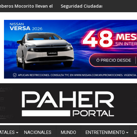
to llevan el programa “Aprende a No Quemarte” a niños de Zapo
Seguridad Ciudadana de Salvador Alvarado difund
ATALES
NACIONALES
MUNDO
ENTRETENIMIENTO
E