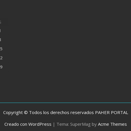
S
1
8
5
2
9
Copyright © Todos los derechos reservados PAHER PORTAL
Creado con WordPress
|
Tema: SuperMag by
Acme Themes