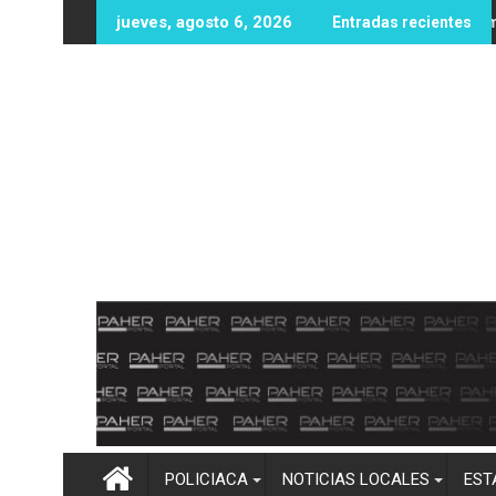
Ir
102 millones de dólares en recompensas por líderes del CJNG
Protección Civil y Bomberos Mocori
jueves, agosto 6, 2026
Entradas recientes
al
contenido
POLICIACA
NOTICIAS LOCALES
EST