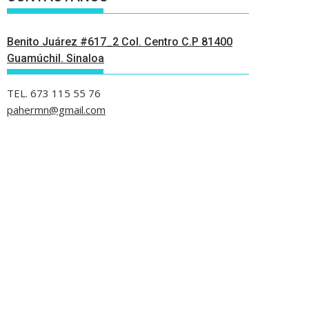
Benito Juárez #617_2 Col. Centro C.P 81400
Guamúchil. Sinaloa
TEL. 673 115 55 76
pahermn@gmail.com