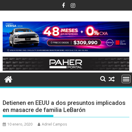
Ir
al
contenido
Detienen en EEUU a dos presuntos implicados
en masacre de familia LeBarón
10 enero, 2020
Adriel Campos