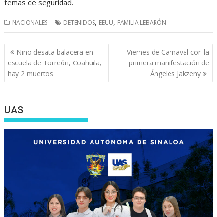
temas de seguridad.
,
,
NACIONALES
DETENIDOS
EEUU
FAMILIA LEBARÓN
Navegación
Niño desata balacera en
Viernes de Carnaval con la
de
escuela de Torreón, Coahuila;
primera manifestación de
entradas
hay 2 muertos
Ángeles Jakzeny
UAS