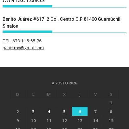
CONTÁCTANOS
Benito Juárez #617_2 Col. Centro C.P 81400 Guamúchil.
Sinaloa
TEL. 673 115 55 76
pahermn@gmail.com
AGOSTO 2026
D
L
M
X
J
V
S
1
2
3
4
5
6
7
8
9
10
11
12
13
14
15