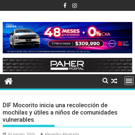
Ir
al
contenido
DIF Mocorito inicia una recolección de
mochilas y útiles a niños de comunidades
vulnerables
30 agosto, 2025
Alejandro Ahumada