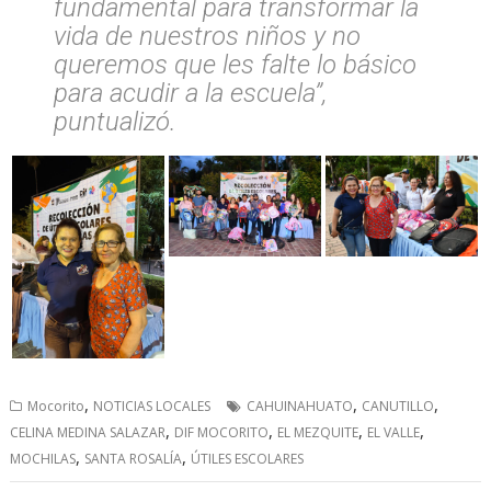
fundamental para transformar la
vida de nuestros niños y no
queremos que les falte lo básico
para acudir a la escuela”,
puntualizó.
,
,
,
Mocorito
NOTICIAS LOCALES
CAHUINAHUATO
CANUTILLO
,
,
,
,
CELINA MEDINA SALAZAR
DIF MOCORITO
EL MEZQUITE
EL VALLE
,
,
MOCHILAS
SANTA ROSALÍA
ÚTILES ESCOLARES