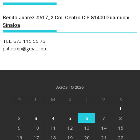
Benito Juárez #617_2 Col. Centro C.P 81400 Guamúchil.
Sinaloa
TEL. 673 115 55 76
pahermn@gmail.com
AGOSTO 2026
D
L
M
X
J
V
S
1
2
3
4
5
6
7
8
9
10
11
12
13
14
15
16
17
18
19
20
21
22