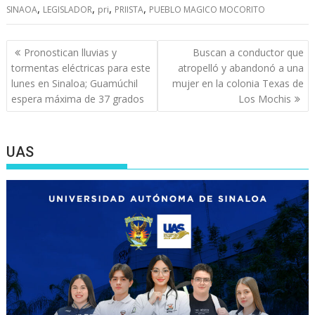
,
,
,
,
SINAOA
LEGISLADOR
pri
PRIISTA
PUEBLO MAGICO MOCORITO
Navegación
Pronostican lluvias y
Buscan a conductor que
de
tormentas eléctricas para este
atropelló y abandonó a una
entradas
lunes en Sinaloa; Guamúchil
mujer en la colonia Texas de
espera máxima de 37 grados
Los Mochis
UAS