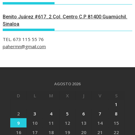
Benito Juárez #617_2 Col. Centro C.P 81400 Guamúchil.
Sinaloa
TEL. 673 115 55 76
pahermn@gmail.com
AGOSTO 2026
D
L
M
X
J
V
S
1
2
3
4
5
6
7
8
9
10
11
12
13
14
15
16
17
18
19
20
21
22