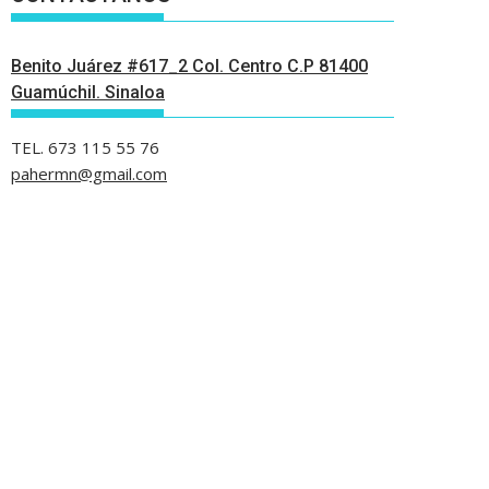
Benito Juárez #617_2 Col. Centro C.P 81400
Guamúchil. Sinaloa
TEL. 673 115 55 76
pahermn@gmail.com