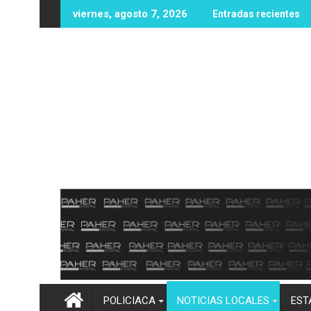
Ir
 de agosto: lluvias en todo el estado y calor de hasta 42°C
Atacan a balazos a elementos de la 
viernes, agosto 7, 2026
Entradas recientes
al
contenido
POLICIACA
NOTICIAS LOCALES
EST