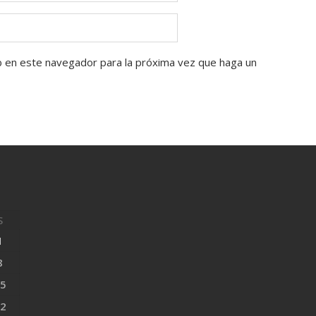
b en este navegador para la próxima vez que haga un
S
1
8
5
2