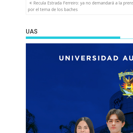
Navegación
Recula Estrada Ferreiro: ya no demandará a la pren
de
por el tema de los baches
entradas
UAS