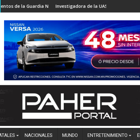
Guardia Nacional en la México 15; despliegan fuerte operativo 
Investigadora de la UAS desarrolla pan funcional,
C
ATALES
NACIONALES
MUNDO
ENTRETENIMIENTO
E