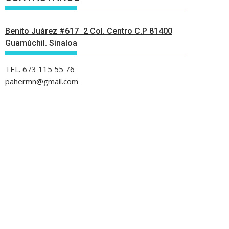
Benito Juárez #617_2 Col. Centro C.P 81400
Guamúchil. Sinaloa
TEL. 673 115 55 76
pahermn@gmail.com