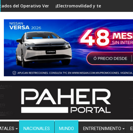
estigaciones
o Verano Seguro en mesa de Construcción de Paz, encabezada po
¡Electromovilidad y tecnología de punta! Vincula la Fa
Clima 
ATALES
NACIONALES
MUNDO
ENTRETENIMIENTO
E