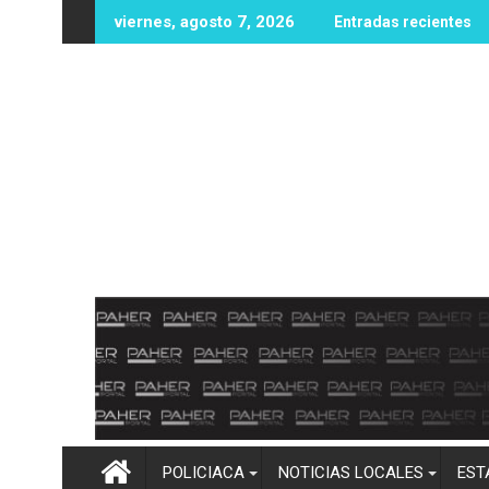
Ir
in vida en zona rural de Mocorito; autoridades realizan las inv
Destacan buenos resultados del Operativ
viernes, agosto 7, 2026
Entradas recientes
al
contenido
POLICIACA
NOTICIAS LOCALES
EST