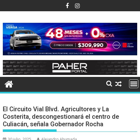
Ir
al
contenido
El Circuito Vial Blvd. Agricultores y La
Costerita, descongestionará el centro de
Culiacán, señala Gobernador Rocha
30 julio, 2025
Alejandro Ahumada