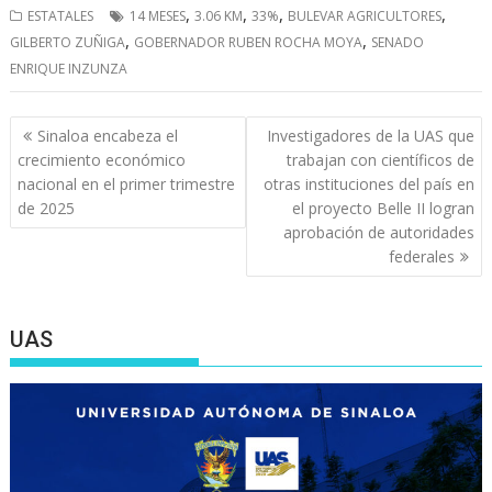
,
,
,
,
ESTATALES
14 MESES
3.06 KM
33%
BULEVAR AGRICULTORES
,
,
GILBERTO ZUÑIGA
GOBERNADOR RUBEN ROCHA MOYA
SENADO
ENRIQUE INZUNZA
Navegación
Sinaloa encabeza el
Investigadores de la UAS que
de
crecimiento económico
trabajan con científicos de
entradas
nacional en el primer trimestre
otras instituciones del país en
de 2025
el proyecto Belle II logran
aprobación de autoridades
federales
UAS