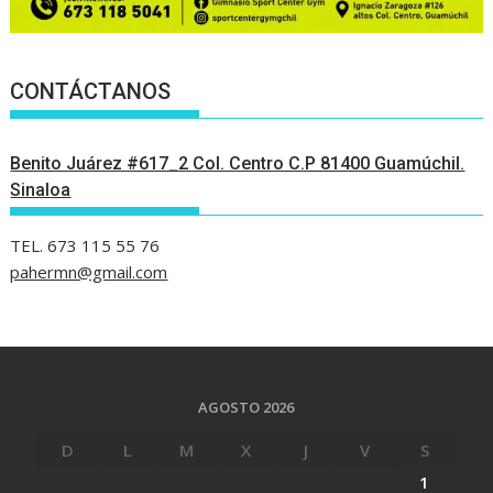
CONTÁCTANOS
Benito Juárez #617_2 Col. Centro C.P 81400 Guamúchil.
Sinaloa
TEL. 673 115 55 76
pahermn@gmail.com
AGOSTO 2026
D
L
M
X
J
V
S
1