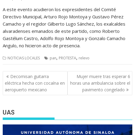
A este evento acudieron los expresidentes del Comité
Directivo Municipal, Arturo Rojo Montoya y Gustavo Pérez
Camacho y el regidor Gilberto Lugo Sánchez, los exalcaldes
alvaradenses emanados de este partido, como Roberto
Gastélum Castro, Adolfo Rojo Montoya y Gonzalo Camacho
Angulo, no hicieron acto de presencia.
,
,
NOTICIAS LOCALES
pan
PROTESTA
relevo
Navegación
Decomisan guitarra
Mujer muere tras esperar 6
de
eléctrica hecha con cocaína en
horas una ambulancia sobre el
entradas
aeropuerto mexicano
pavimento congelado
UAS