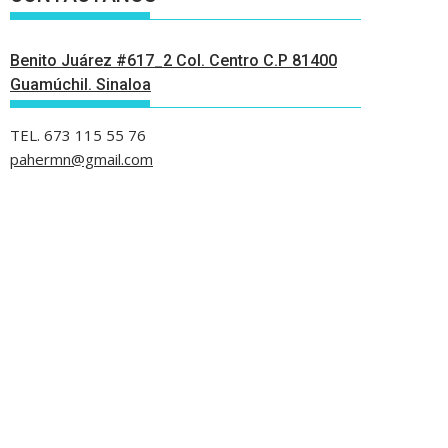
Benito Juárez #617_2 Col. Centro C.P 81400
Guamúchil. Sinaloa
TEL. 673 115 55 76
pahermn@gmail.com