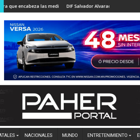
cuar familias
za las mediciones rumbo a la coordinación estatal de Morena e
DIF Salvador Alvarado lleva podología a Valle Bon
ATALES
NACIONALES
MUNDO
ENTRETENIMIENTO
E