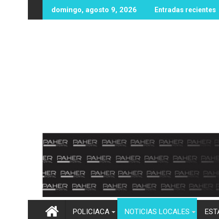
Ir
 cintura! Más de 100 mm de lluvia inundan Elota y obligan a eva
Imelda Castro asegura que encabe
domingo, agosto 9, 2026
Entradas recientes
al
contenido
POLICIACA
NOTICIAS LOCALES
EST