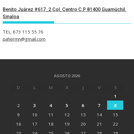
Benito Juárez #617_2 Col. Centro C.P 81400 Guamúchil.
Sinaloa
TEL. 673 115 55 76
pahermn@gmail.com
AGOSTO 2026
D
L
M
X
J
V
S
1
2
3
4
5
6
7
8
9
10
11
12
13
14
15
16
17
18
19
20
21
22
23
24
25
26
27
28
29