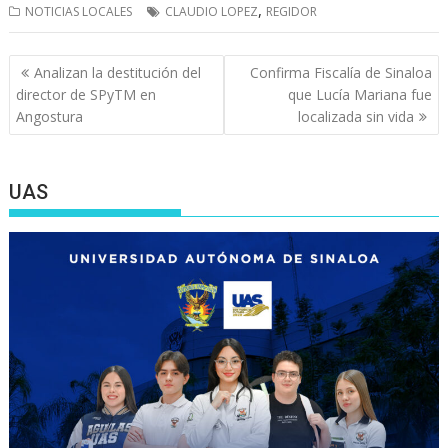
,
NOTICIAS LOCALES
CLAUDIO LOPEZ
REGIDOR
Navegación
Analizan la destitución del
Confirma Fiscalía de Sinaloa
de
director de SPyTM en
que Lucía Mariana fue
entradas
Angostura
localizada sin vida
UAS