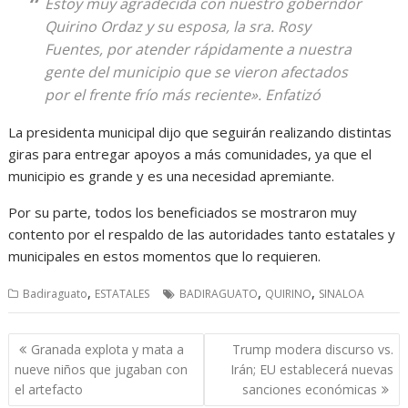
Estoy muy agradecida con nuestro goberndor
Quirino Ordaz y su esposa, la sra. Rosy
Fuentes, por atender rápidamente a nuestra
gente del municipio que se vieron afectados
por el frente frío más reciente». Enfatizó
La presidenta municipal dijo que seguirán realizando distintas
giras para entregar apoyos a más comunidades, ya que el
municipio es grande y es una necesidad apremiante.
Por su parte, todos los beneficiados se mostraron muy
contento por el respaldo de las autoridades tanto estatales y
municipales en estos momentos que lo requieren.
,
,
,
Badiraguato
ESTATALES
BADIRAGUATO
QUIRINO
SINALOA
Navegación
Granada explota y mata a
Trump modera discurso vs.
de
nueve niños que jugaban con
Irán; EU establecerá nuevas
entradas
el artefacto
sanciones económicas