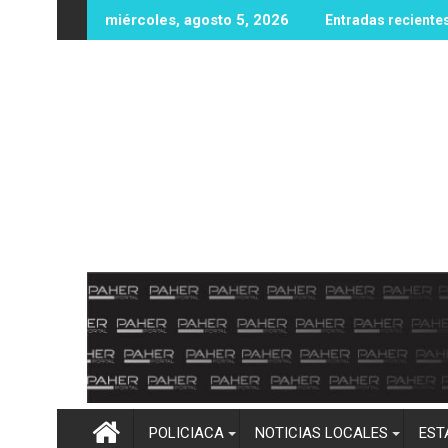
Ir
sto la rehabilitación del puente Alemania en Pericos
Más de 50 horas sin luz en el ejido Bru
miércoles, agosto 5, 2026
Entradas reciente
al
contenido
POLICIACA
NOTICIAS LOCALES
EST