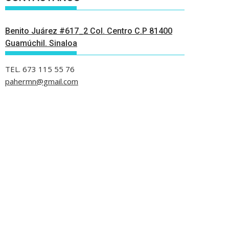
Benito Juárez #617_2 Col. Centro C.P 81400
Guamúchil. Sinaloa
TEL. 673 115 55 76
pahermn@gmail.com