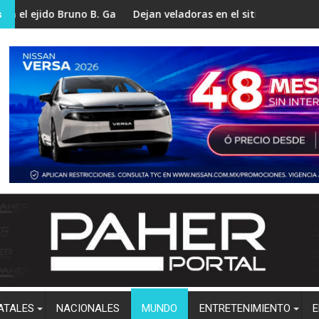
no B. García; familias denuncian pérdidas y piden apoyo urgente
Dejan veladoras en el sitio donde fue asesinado el in
Ejé
s
ATALES
NACIONALES
MUNDO
ENTRETENIMIENTO
E