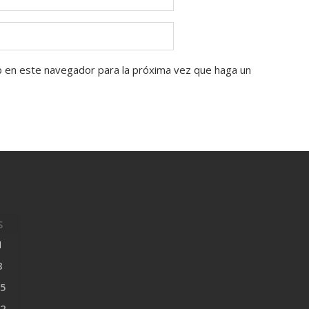
b en este navegador para la próxima vez que haga un
S
1
8
5
2