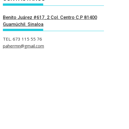
Benito Juárez #617_2 Col. Centro C.P 81400
Guamúchil. Sinaloa
TEL. 673 115 55 76
pahermn@gmail.com