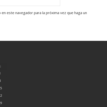
b en este navegador para la próxima vez que haga un
S
1
8
5
2
9