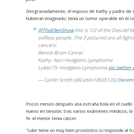
Desgraciadamente, el esposo de Kathy y padre de Luk
hubieran imaginado: tenia un tumor operable en el c
@TheEllenShow
this is 1/2 of the Desclef f
selfless people. The 3 pictured are all fight
cancers:
Benoit-Brain Cancer
Kathy- Non-Hodgkins Lymphoma
Luke(17)- Hodgkins Lymphoma
pic.twitte
— Caitlin Smith (@Caitlin10635126)
Decemb
Pocos meses después una extraña bola en el cuello d
nuevo en tensión; tras varios exámenes médicos, la f
fe: el menor tenia cáncer.
“Luke tiene un muy bien pronóstico si responde al 