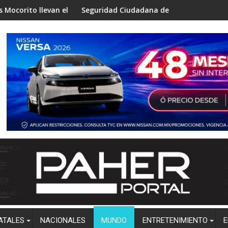
 el programa “Aprende a No Quemarte” a niños de Zapotillo
Seguridad Ciudadana de Salvador Alvarado difunde números 
Gobierno 
ATALES
NACIONALES
MUNDO
ENTRETENIMIENTO
E