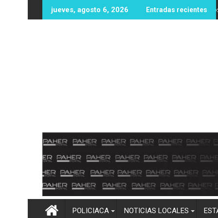
Ir
nes de dólares en recompensas por líderes del CJNG
Protección Civil y Bomberos Mocorito llevan
jueves, agosto 6, 2026
Entradas recientes
al
contenido
POLICIACA
NOTICIAS LOCALES
EST