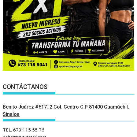
CONTÁCTANOS
Benito Juárez #617_2 Col. Centro C.P 81400 Guamúchil.
Sinaloa
TEL. 673 115 55 76
pahermn@gmail.com