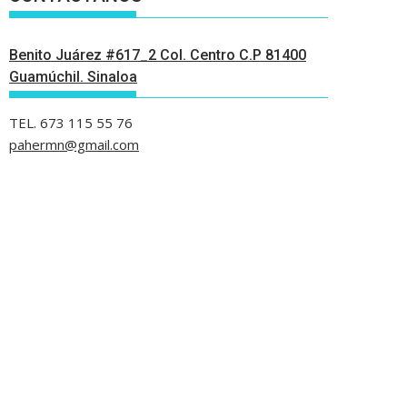
Benito Juárez #617_2 Col. Centro C.P 81400
Guamúchil. Sinaloa
TEL. 673 115 55 76
pahermn@gmail.com