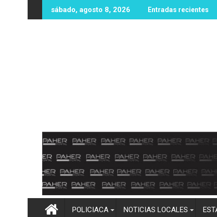
Ir
to asalta banco en el sector Valle de Culiacán
Eclipses y embarazo: entre las creencias, l
sábado, agosto 8, 2026
Entradas recientes
al
contenido
POLICIACA
NOTICIAS LOCALES
EST