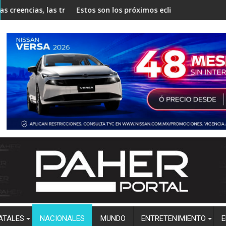
as tradiciones y la llegada de un nuevo bebé
Estos son los próximos eclipses que podrán observarse en
Localiz
ATALES
NACIONALES
MUNDO
ENTRETENIMIENTO
E