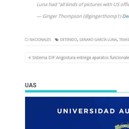
Luna had "all kinds of pictures with US of
— Ginger Thompson (@gingerthomp1)
De
,
,
NACIONALES
DETENIDO
GENARO GARCÍA LUNA
TEXAS
Navegación
Sistema DIF Angostura entrega aparatos funcional
de
entradas
UAS