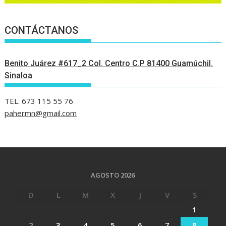
CONTÁCTANOS
Benito Juárez #617_2 Col. Centro C.P 81400 Guamúchil.
Sinaloa
TEL. 673 115 55 76
pahermn@gmail.com
AGOSTO 2026
D
L
M
X
J
V
S
1
2
3
4
5
6
7
8