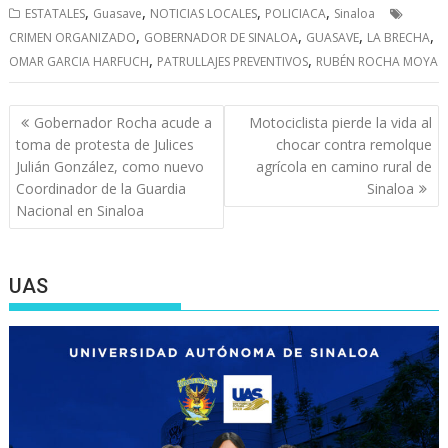
,
,
,
,
ESTATALES
Guasave
NOTICIAS LOCALES
POLICIACA
Sinaloa
,
,
,
,
CRIMEN ORGANIZADO
GOBERNADOR DE SINALOA
GUASAVE
LA BRECHA
,
,
OMAR GARCIA HARFUCH
PATRULLAJES PREVENTIVOS
RUBÉN ROCHA MOYA
Navegación
Gobernador Rocha acude a
Motociclista pierde la vida al
de
toma de protesta de Julices
chocar contra remolque
entradas
Julián González, como nuevo
agrícola en camino rural de
Coordinador de la Guardia
Sinaloa
Nacional en Sinaloa
UAS