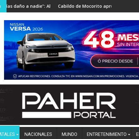
as en Mocorito
: Alejandro Fierro despide entre lágrimas al influencer César Ga
Cabildo de Mocorito aprueba por mayoría el Decreto 509 y
Asesina
s
ATALES
NACIONALES
MUNDO
ENTRETENIMIENTO
E