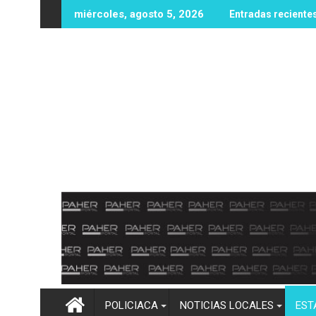
Ir
n a comunidades y vialidades afectadas por las recientes lluvi
"No lo merecías, no le hacías daño a nadie"
miércoles, agosto 5, 2026
Entradas reciente
al
contenido
POLICIACA
NOTICIAS LOCALES
EST