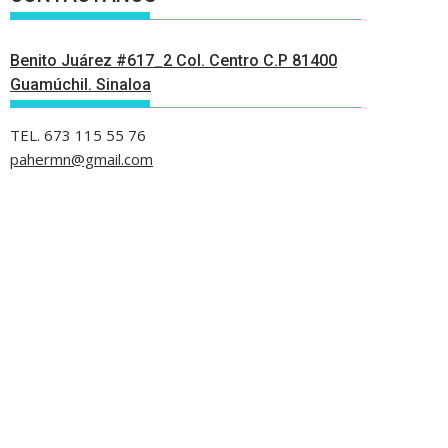
Benito Juárez #617_2 Col. Centro C.P 81400
Guamúchil. Sinaloa
TEL. 673 115 55 76
pahermn@gmail.com