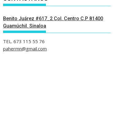
Benito Juárez #617_2 Col. Centro C.P 81400
Guamúchil. Sinaloa
TEL. 673 115 55 76
pahermn@gmail.com