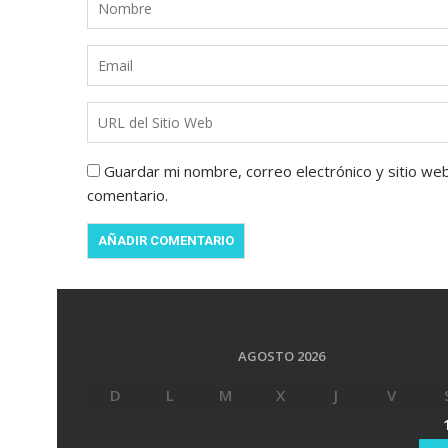
Guardar mi nombre, correo electrónico y sitio we
comentario.
AGOSTO 2026
D
L
M
X
J
V