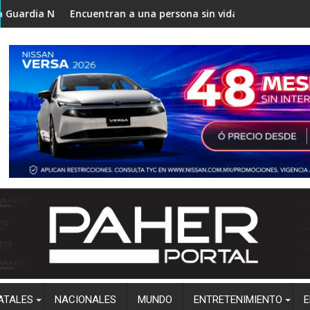
ncuentran a una persona sin vida en zona rural de Mocorito; aut
Destacan buenos
ATALES
NACIONALES
MUNDO
ENTRETENIMIENTO
E