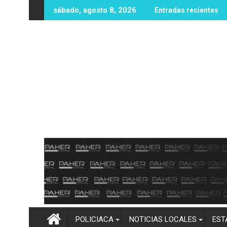
Ir
ona sin vida en zona rural de Mocorito; autoridades realizan la
Destacan buenos resultados del Ope
sábado, agosto 8, 2026
Entradas recientes
al
contenido
POLICIACA
NOTICIAS LOCALES
EST