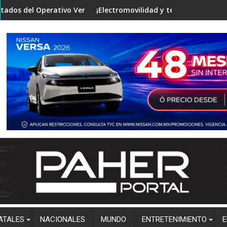
s investigaciones
rativo Verano Seguro en mesa de Construcción de Paz, encabeza
¡Electromovilidad y tecnología de punta! Vincula 
C
ATALES
NACIONALES
MUNDO
ENTRETENIMIENTO
E