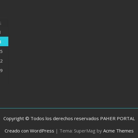
S
1
8
5
2
9
Copyright © Todos los derechos reservados PAHER PORTAL
Creado con WordPress
|
Tema: SuperMag by
Acme Themes