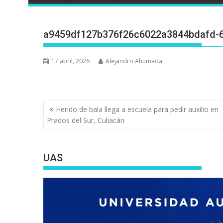
a9459df127b376f26c6022a3844bdafd-
17 abril, 2026
Alejandro Ahumada
Navegación
Herido de bala llega a escuela para pedir auxilio en
de
Prados del Sur, Culiacán
entradas
UAS