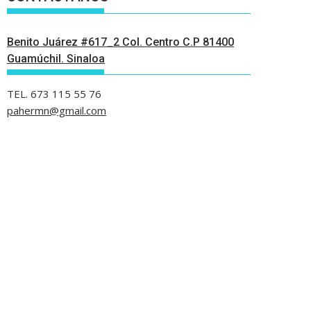
Benito Juárez #617_2 Col. Centro C.P 81400
Guamúchil. Sinaloa
TEL. 673 115 55 76
pahermn@gmail.com